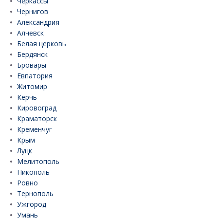
Черкассы
Чернигов
Александрия
Алчевск
Белая церковь
Бердянск
Бровары
Евпатория
Житомир
Керчь
Кировоград
Краматорск
Кременчуг
Крым
Луцк
Мелитополь
Никополь
Ровно
Тернополь
Ужгород
Умань