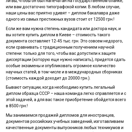
ли вы, чтобы он был напечатан на государственном бланке,
или вам достаточно типографской копии. В любом случае,
наши цены вас приятно удивят – диплом бакалавра даже
одного из самых престижных вузов стоит от 12500 грн.!
Если же вам нужна степень кандидата или доктора наук, и
вы хотите купить диплом в Киеве – стоимость такого
документа составляет 12-45 тыс. грн. Это совсем недорого,
если сравнивать с традиционным получением научной
степени: только для того, чтобы вас допустили к защите
диссертации (которую еще нужно написать), придется сдать
особые экзамены и опубликовать огромное количество
научных статей, в том числе и в международных сборниках
(стоимость каждой доходит до 20000 грн.).
Бывают ситуации, когда необходимо купить легальный
диплом образца СССР – наша команда легко справляется и с
этой задачей, а для вас такое приобретение обойдется всего
в 8500 грн.!
Мы занимаемся продажей дипломов для иностранцев,
документов российских учебных заведений, изготавливаем
качественные документы выпускников любых техникумов и