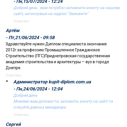
- Пн,15/07/2024 - 12:24
Добрий день , вам потрібно заповнити анкету на нашому
сайті, натиснувши на надпис "Замовити"
Ответить
Артём
- Пт,21/06/2024 - 09:58
Здравствуйте нужен Диплом специалиста окончание
2012г.за профессию Промышленное Гражданское
Строительство (ПГС)Приднепровская государственная
академия строительства и архитектуры — вуз в городе
Днепре.
Ответить
Администратор kupit-diplom.com.ua
- Пн,24/06/2024 - 12:04
Добрий день
Можемо вам допомогти, заповніть анкету на сайті та
очікуйте дзвінка менеджера
Ответить
Сергей